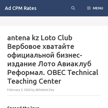
Skip
Ad CPM Rates
MENU
to
content
antena kz Loto Club
Вербовое хватайте
официальной бизнес-
издание Лото Авиаклуб
Реформал. OBEC Technical
Teaching Center
February 5, 2026
by
Abhishek Dey
Spread the love