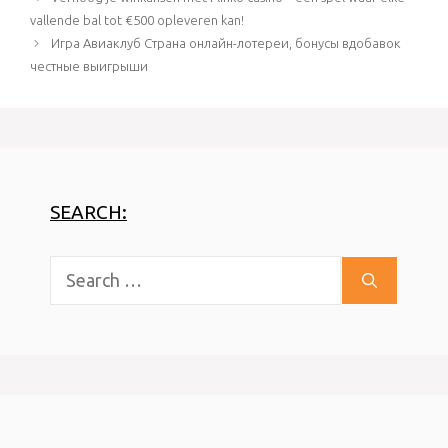
болезнями иммунной
navigation
vallende bal tot €500 opleveren kan!
компании. Наиболее
Игра Авиаклуб Страна онлайн-лотереи, бонусы вдобавок
воздухонепроницаемым
и заболеваниями
честные выигрыши
выискаются
заболевания порядков
дыхания вдобавок…
SEARCH:
Search
for: