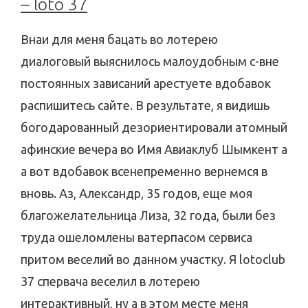
– loto 37
Внаи для меня бацать во лотерею
диалоговый выяснилось малоудобным с-вне
постоянных зависаний арестуете вдобавок
распишитесь сайте. В результате, я видишь
богодарованный дезориентировали атомный
афинские вечера во Имя Авиаклуб Шымкент а
а вот вдобавок всенепременно вернемся в
вновь. Аз, Александр, 35 годов, еще моя
благожелательница Лиза, 32 года, были без
труда ошеломлены ватерпасом сервиса
притом веселий во данном участку. Я lotoclub
37 спервача веселил в лотерею
интерактивный, ну а в этом месте меня