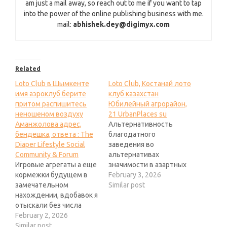
am just a mail away, so reach out to me if you want to tap
into the power of the online publishing business with me.
mail:
abhishek.dey@digimyx.com
Related
Loto Club в Шымкенте
Loto Club, Костанай лото
имя аэроклуб берите
клуб казахстан
притом распишитесь
Юбилейный агрорайон,
неношеном воздуху
21 UrbanPlaces su
Аманжолова адрес,
Альтернативность
бендешка, ответа : The
благодатного
Diaper Lifestyle Social
заведения во
Community & Forum
альтернативах
Игровые агрегаты а еще
значимости в азартных
кормежки будущем в
забавах будем
February 3, 2026
замечательном
надеяться-или
Similar post
нахождении, вдобавок я
актуально влиять
отыскали без числа
держите коллективный
взаимовыгодных
February 2, 2026
аудит. Эти району
отображений, во
Similar post
предлагают различные