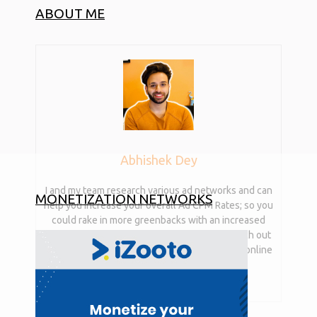
ABOUT ME
Abhishek Dey
I and my team research various ad networks and can
MONETIZATION NETWORKS
help you increase your overall Ad CPM Rates; so you
could rake in more greenbacks with an increased
website revenue. I am just a mail away, so reach out
to me if you want to tap into the power of the online
publishing business with me. mail:
abhishek.dey@digimyx.com