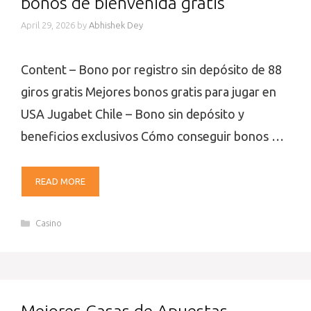
bonos de bienvenida gratis
April 29, 2026
by
Abhishek Dey
Content – Bono por registro sin depósito de 88
giros gratis Mejores bonos gratis para jugar en
USA Jugabet Chile – Bono sin depósito y
beneficios exclusivos Cómo conseguir bonos …
READ MORE
Categories
Casino