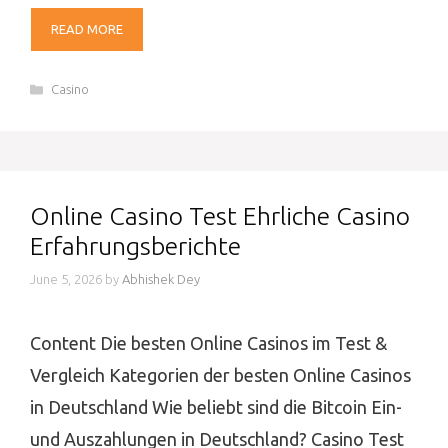
READ MORE
Categories
Casino
Online Casino Test Ehrliche Casino
Erfahrungsberichte
June 5, 2026
by
Abhishek Dey
Content Die besten Online Casinos im Test &
Vergleich Kategorien der besten Online Casinos
in Deutschland Wie beliebt sind die Bitcoin Ein-
und Auszahlungen in Deutschland? Casino Test