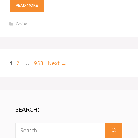
READ MORE
Categories
Casino
Post
Page
Page
Page
1
2
…
953
Next
→
navigation
SEARCH:
Search
for: