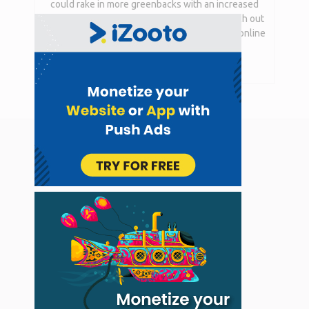
could rake in more greenbacks with an increased
website revenue. I am just a mail away, so reach out
to me if you want to tap into the power of the online
publishing business with me. mail:
abhishek.dey@digimyx.com