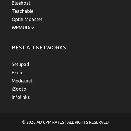
Bluehost
Teachable
Optin Monster
WPMUDev
BEST AD NETWORKS
Setupad
Ezoic
Media.net
iZooto
Infolinks
© 2026
AD CPM RATES
| ALL RIGHTS RESERVED