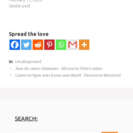
joueurs une expérience
Similar post
immersive et palpitante.
Parmi eux, le casino mafia
en ligne se distingue par
ses fonctionnalités
Spread the love
uniques et ses
promotions attractives.
Cet article vous…
Categories
Uncategorized
Post
Jeux de casino classiques : découvrez l’Extra casino
navigation
Casino en ligne avec bonus sans dépôt : Découvrez Betonred
SEARCH: