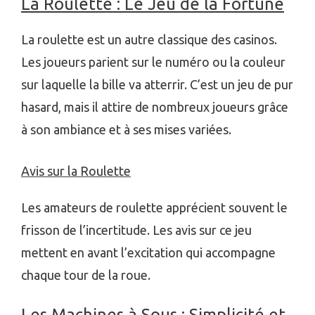
La Roulette : Le Jeu de la Fortune
La roulette est un autre classique des casinos.
Les joueurs parient sur le numéro ou la couleur
sur laquelle la bille va atterrir. C’est un jeu de pur
hasard, mais il attire de nombreux joueurs grâce
à son ambiance et à ses mises variées.
Avis sur la Roulette
Les amateurs de roulette apprécient souvent le
frisson de l’incertitude. Les avis sur ce jeu
mettent en avant l’excitation qui accompagne
chaque tour de la roue.
Les Machines à Sous : Simplicité et