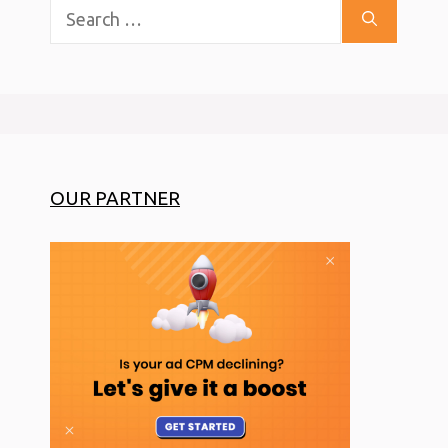
Search
for:
OUR PARTNER