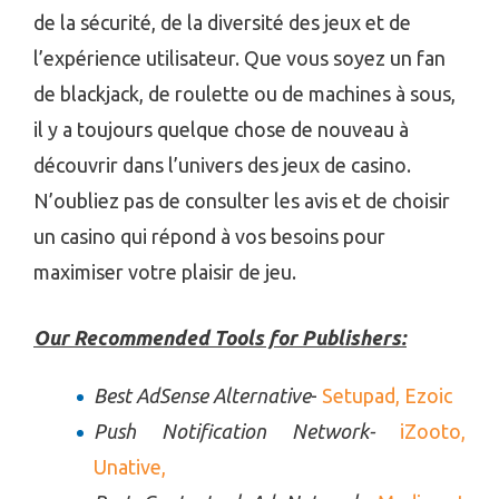
de la sécurité, de la diversité des jeux et de
l’expérience utilisateur. Que vous soyez un fan
de blackjack, de roulette ou de machines à sous,
il y a toujours quelque chose de nouveau à
découvrir dans l’univers des jeux de casino.
N’oubliez pas de consulter les avis et de choisir
un casino qui répond à vos besoins pour
maximiser votre plaisir de jeu.
Our Recommended Tools for Publishers:
Best AdSense Alternative
-
Setupad,
Ezoic
Push Notification Network-
iZooto,
Unative,