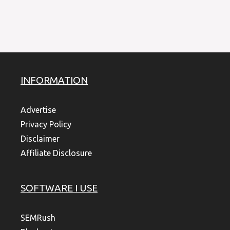
INFORMATION
Advertise
Privacy Policy
Disclaimer
Affiliate Disclosure
SOFTWARE I USE
SEMRush