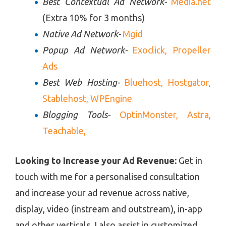
Best Contextual Ad Network-
Media.net
(Extra 10% for 3 months)
Native Ad Network-
Mgid
Popup Ad Network-
Exoclick,
Propeller
Ads
Best Web Hosting-
Bluehost,
Hostgator,
Stablehost,
WPEngine
Blogging Tools-
OptinMonster,
Astra,
Teachable,
Looking to Increase your Ad Revenue:
Get in
touch with me for a personalised consultation
and increase your ad revenue across native,
display, video (instream and outstream), in-app
and other verticals. I also assist in customized