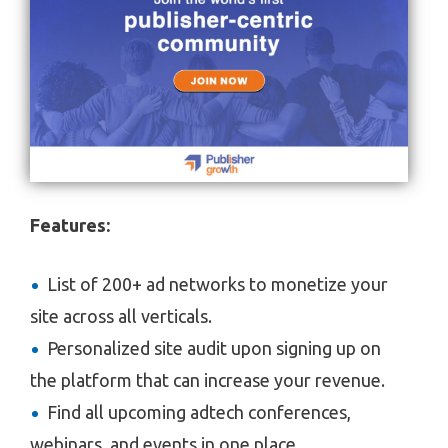
Features:
List of 200+ ad networks to monetize your
site across all verticals.
Personalized site audit upon signing up on
the platform that can increase your revenue.
Find all upcoming adtech conferences,
webinars, and events in one place.