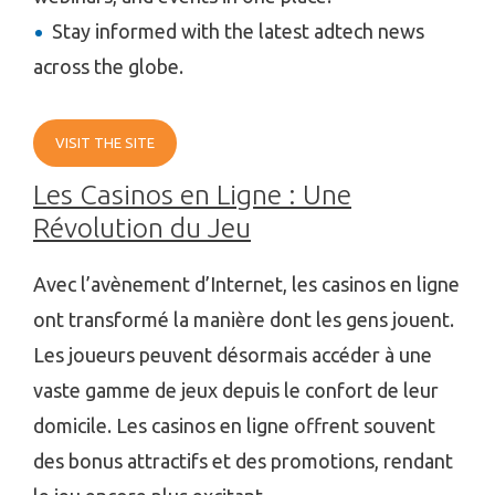
Stay informed with the latest adtech news
across the globe.
VISIT THE SITE
Les Casinos en Ligne : Une
Révolution du Jeu
Avec l’avènement d’Internet, les casinos en ligne
ont transformé la manière dont les gens jouent.
Les joueurs peuvent désormais accéder à une
vaste gamme de jeux depuis le confort de leur
domicile. Les casinos en ligne offrent souvent
des bonus attractifs et des promotions, rendant