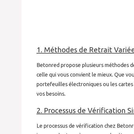
1. Méthodes de Retrait Varié
Betonred propose plusieurs méthodes de r
celle qui vous convient le mieux. Que vou
portefeuilles électroniques ou les cartes
vos besoins.
2. Processus de Vérification Si
Le processus de vérification chez Betonr