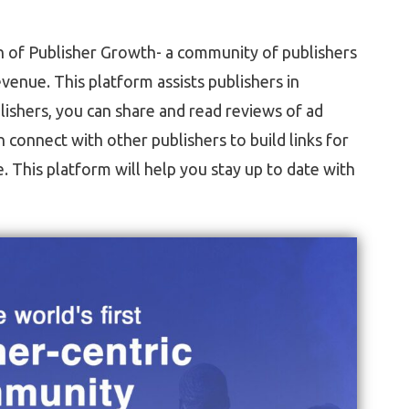
h of Publisher Growth- a community of publishers
evenue. This platform assists publishers in
lishers, you can share and read reviews of ad
connect with other publishers to build links for
This platform will help you stay up to date with