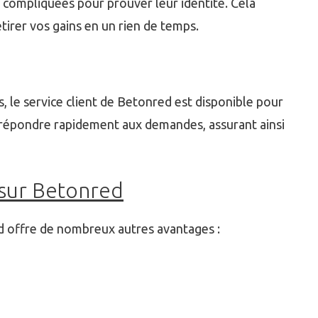
s compliquées pour prouver leur identité. Cela
irer vos gains en un rien de temps.
, le service client de Betonred est disponible pour
 répondre rapidement aux demandes, assurant ainsi
 sur Betonred
ed offre de nombreux autres avantages :