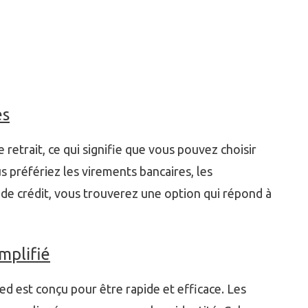
es
etrait, ce qui signifie que vous pouvez choisir
s préfériez les virements bancaires, les
 de crédit, vous trouverez une option qui répond à
mplifié
ed est conçu pour être rapide et efficace. Les