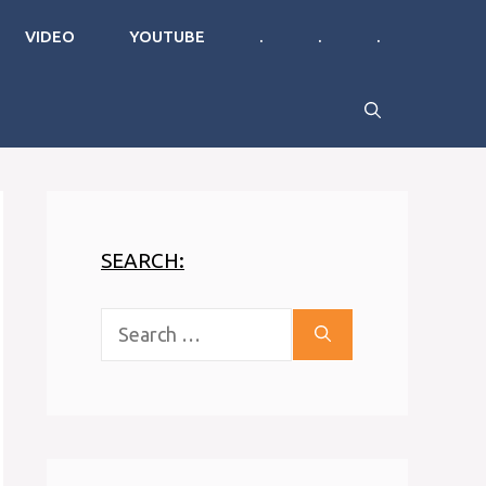
VIDEO
YOUTUBE
.
.
.
SEARCH:
Search
for: