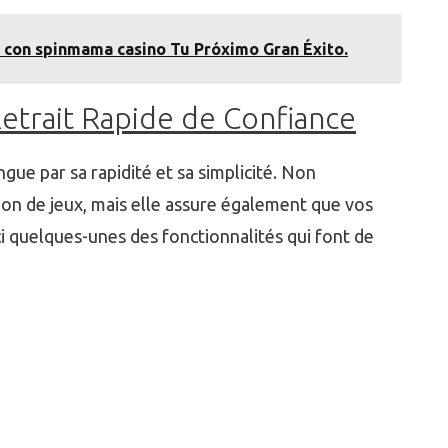
 con spinmama casino Tu Próximo Gran Éxito.
Retrait Rapide de Confiance
gue par sa rapidité et sa simplicité. Non
on de jeux, mais elle assure également que vos
ci quelques-unes des fonctionnalités qui font de