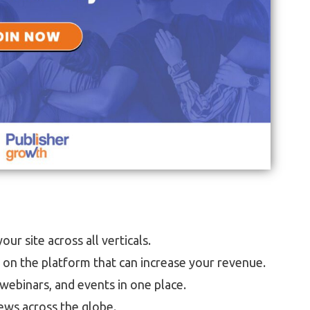
ur site across all verticals.
p on the platform that can increase your revenue.
webinars, and events in one place.
ews across the globe.