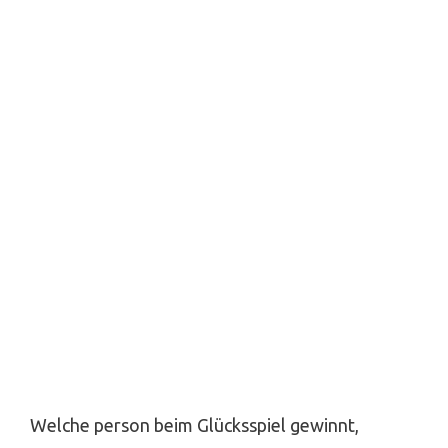
Welche person beim Glücksspiel gewinnt,