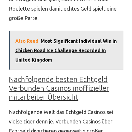
Roulette spielen damit echtes Geld spielt eine
große Parte.
Also Read
Most Significant Individual Win in
Chicken Road Ice Challenge Recorded In
United Kingdom
Nachfolgende besten Echtgeld
Verbunden Casinos inoffizieller
mitarbeiter Übersicht
Nachfolgende Welt das Echtgeld Casinos sei
vielseitiger denn je. Verbunden Casinos über
Echtgeld divertieren gegenseitig großer