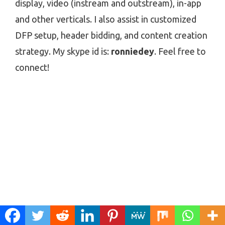
display, video (instream and outstream), in-app
and other verticals. I also assist in customized
DFP setup, header bidding, and content creation
strategy. My skype id is:
ronniedey
. Feel free to
connect!