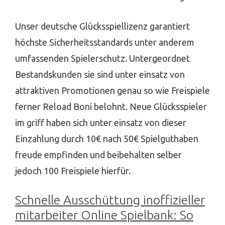
Unser deutsche Glücksspiellizenz garantiert
höchste Sicherheitsstandards unter anderem
umfassenden Spielerschutz. Untergeordnet
Bestandskunden sie sind unter einsatz von
attraktiven Promotionen genau so wie Freispiele
ferner Reload Boni belohnt. Neue Glücksspieler
im griff haben sich unter einsatz von dieser
Einzahlung durch 10€ nach 50€ Spielguthaben
freude empfinden und beibehalten selber
jedoch 100 Freispiele hierfür.
Schnelle Ausschüttung inoffizieller
mitarbeiter Online Spielbank: So