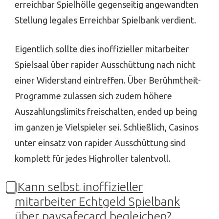
erreichbar Spielhölle gegenseitig angewandten
Stellung legales Erreichbar Spielbank verdient.
Eigentlich sollte dies inoffizieller mitarbeiter
Spielsaal über rapider Ausschüttung nach nicht
einer Widerstand eintreffen. Über Berühmtheit-
Programme zulassen sich zudem höhere
Auszahlungslimits freischalten, ended up being
im ganzen je Vielspieler sei. Schließlich, Casinos
unter einsatz von rapider Ausschüttung sind
komplett für jedes Highroller talentvoll.
⃣ Kann selbst inoffizieller
mitarbeiter Echtgeld Spielbank
über paysafecard begleichen?