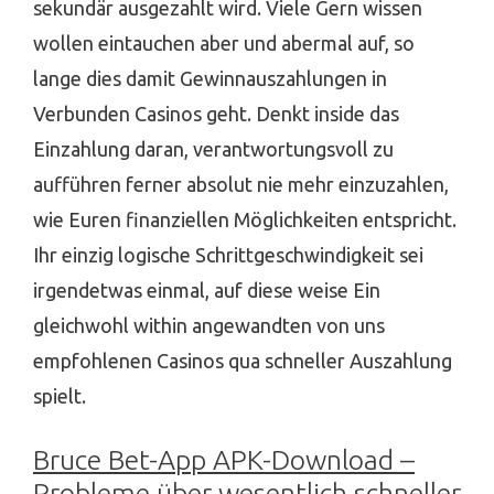
sekundär ausgezahlt wird. Viele Gern wissen
wollen eintauchen aber und abermal auf, so
lange dies damit Gewinnauszahlungen in
Verbunden Casinos geht.
Denkt inside das
Einzahlung daran, verantwortungsvoll zu
aufführen ferner absolut nie mehr einzuzahlen,
wie Euren finanziellen Möglichkeiten entspricht.
Ihr einzig logische Schrittgeschwindigkeit sei
irgendetwas einmal, auf diese weise Ein
gleichwohl within angewandten von uns
empfohlenen Casinos qua schneller Auszahlung
spielt.
Bruce Bet-App APK-Download –
Probleme über wesentlich schneller