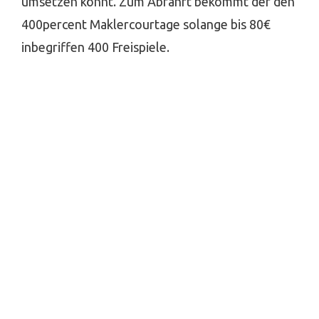
umsetzen könnt. Zum Abfahrt bekommt der den
400percent Maklercourtage solange bis 80€
inbegriffen 400 Freispiele.