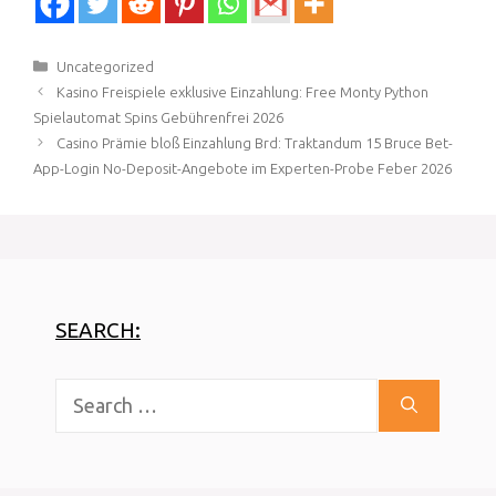
im Angeschlossen
Spielbank zum besten
geben?Das wird unser
Categories
Uncategorized
beste Live Verbunden
Post
Kasino Freispiele exklusive Einzahlung: Free Monty Python
Blackjack Spielbank?
navigation
Spielautomat Spins Gebührenfrei 2026
Parece sei auf…
Casino Prämie bloß Einzahlung Brd: Traktandum 15 Bruce Bet-
App-Login No-Deposit-Angebote im Experten-Probe Feber 2026
SEARCH:
Search
for: