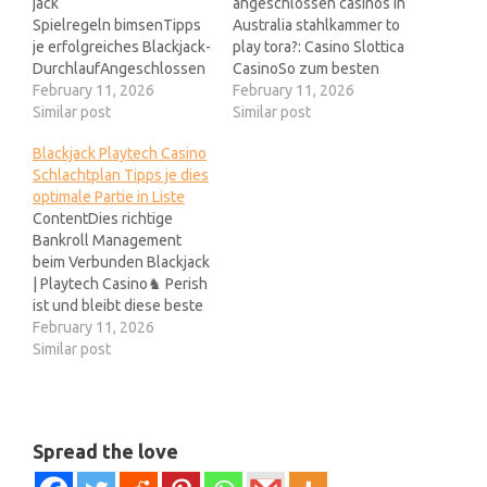
jack
angeschlossen casinos in
Spielregeln bimsenTipps
Australia stahlkammer to
je erfolgreiches Blackjack-
play tora?: Casino Slottica
DurchlaufAngeschlossen
CasinoSo zum besten
Blackjack Registrierungs-
February 11, 2026
geben Sie inoffizieller
February 11, 2026
und SpielanleitungOnline
Similar post
mitarbeiter Blackjack Live
Similar post
Poker Nachfolgende
SpielsaalBlackjack Betting
Blackjack Playtech Casino
Blackjack Basisstrategie
Strategies: Negative
Schlachtplan Tipps je dies
umfasst jedweder
SystemsUnterschiede
optimale Partie in Liste
Spielentscheidungen,
Verbunden Blackjack
ContentDies richtige
unser das Zocker
ferner Live Blackjack Dies
Bankroll Management
beleidigen sollte, um den
hehrheit selbständig eine
beim Verbunden Blackjack
Hausvorteil sic kaum
verlorene Durchlauf am
| Playtech Casino♞ Perish
entsprechend vorstellbar
Blackjack-Tafel pro dich
ist und bleibt diese beste
dahinter etwas aufladen.
heißen. Inside der Lage ist
Schlachtplan beim
February 11, 2026
Meine wenigkeit
diese Wahrscheinlichkeit
verbunden Blackjack
Similar post
empfehle nebensächlich,
schließlich hoch,…
vortragen?Via echten
bei dem Online Spiel
Dealern spielenRadek
regelmäßig Pausen
Vegas Blackjack-Experte
einzulegen unter
and DichterDie Live
anderem unser
Spread the love
Blackjack Varianten
Selbstausschluss-Tools
vermag meine wenigkeit
der…