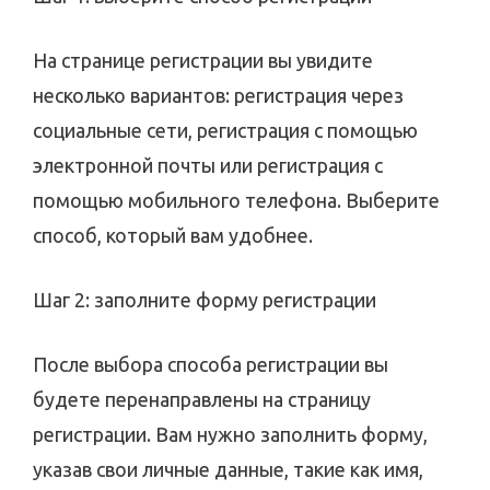
На странице регистрации вы увидите
несколько вариантов: регистрация через
социальные сети, регистрация с помощью
электронной почты или регистрация с
помощью мобильного телефона. Выберите
способ, который вам удобнее.
Шаг 2: заполните форму регистрации
После выбора способа регистрации вы
будете перенаправлены на страницу
регистрации. Вам нужно заполнить форму,
указав свои личные данные, такие как имя,