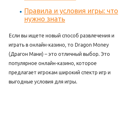
Правила и условия игры: что
нужно знать
Если вы ищете новый способ развлечения и
играть в онлайн-казино, то Dragon Money
(Драгон Мани) – это отличный выбор. Это
популярное онлайн-казино, которое
предлагает игрокам широкий спектр игр и
выгодные условия для игры.