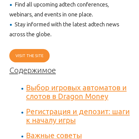
Find all upcoming adtech conferences,
webinars, and events in one place.
Stay informed with the latest adtech news
across the globe.
VISIT THE SITE
Содержимое
Выбор игровых автоматов и
слотов в Dragon Money
Регистрация и депозит: шаги
к началу игры
Важные советы