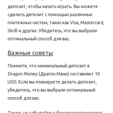
депозит, чтобы начать играть. Вы можете
сделать депозит с помощью различных
платежных систем, таких как Visa, Mastercard,
Skrill и других. Убедитесь, что вы выбрали
оптимальный способ для вас.
Важные советы
Помните, что минимальный депозит в
Dragon Money (Драгон Мани) составляет 10
USD. Если вы планируете делать депозит,
убедитесь, что вы выбрали оптимальный
способ для вас.
Также, не забывайте о безопасности вашего