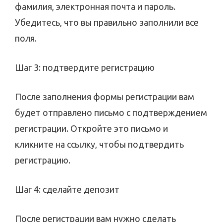
фамилия, электронная почта и пароль.
Убедитесь, что вы правильно заполнили все
поля.
Шаг 3: подтвердите регистрацию
После заполнения формы регистрации вам
будет отправлено письмо с подтверждением
регистрации. Откройте это письмо и
кликните на ссылку, чтобы подтвердить
регистрацию.
Шаг 4: сделайте депозит
После регистрации вам нужно сделать