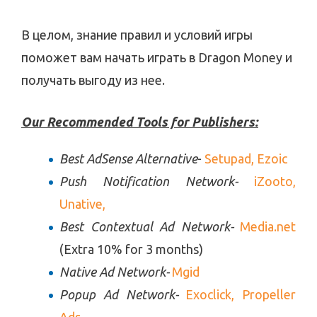
В целом, знание правил и условий игры
поможет вам начать играть в Dragon Money и
получать выгоду из нее.
Our Recommended Tools for Publishers:
Best AdSense Alternative
-
Setupad,
Ezoic
Push Notification Network-
iZooto,
Unative,
Best Contextual Ad Network-
Media.net
(Extra 10% for 3 months)
Native Ad Network-
Mgid
Popup Ad Network-
Exoclick,
Propeller
Ads