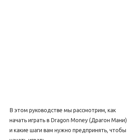
В этом руководстве мы рассмотрим, как
начать играть в Dragon Money (Драгон Мани)
и какие шаги вам нужно предпринять, чтобы
начать играть.