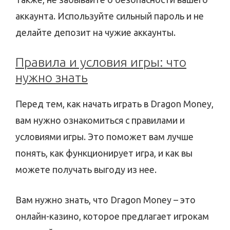
аккаунта. Используйте сильный пароль и не
делайте депозит на чужие аккаунты.
Правила и условия игры: что
нужно знать
Перед тем, как начать играть в Dragon Money,
вам нужно ознакомиться с правилами и
условиями игры. Это поможет вам лучше
понять, как функционирует игра, и как вы
можете получать выгоду из нее.
Вам нужно знать, что Dragon Money – это
онлайн-казино, которое предлагает игрокам