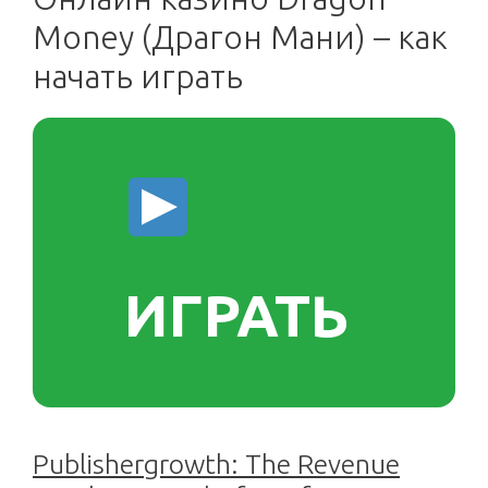
Money (Драгон Мани) – как
начать играть
ИГРАТЬ
Publishergrowth: The Revenue