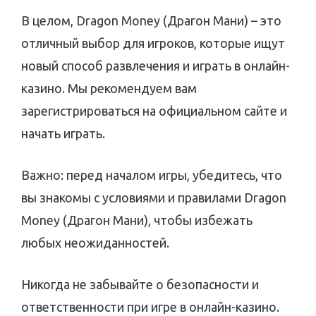
В целом, Dragon Money (Драгон Мани) – это
отличный выбор для игроков, которые ищут
новый способ развлечения и играть в онлайн-
казино. Мы рекомендуем вам
зарегистрироваться на официальном сайте и
начать играть.
Важно: перед началом игры, убедитесь, что
вы знакомы с условиями и правилами Dragon
Money (Драгон Мани), чтобы избежать
любых неожиданностей.
Никогда не забывайте о безопасности и
ответственности при игре в онлайн-казино.