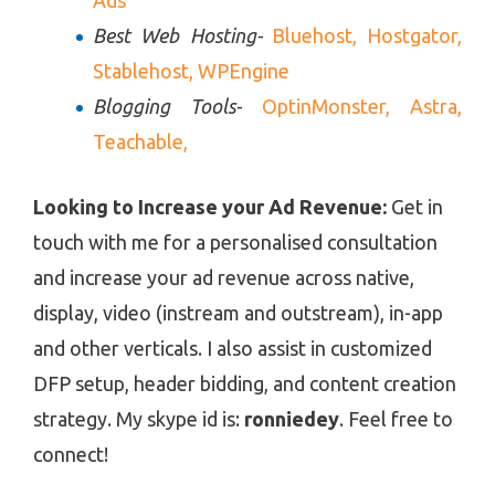
Best Web Hosting-
Bluehost,
Hostgator,
Stablehost,
WPEngine
Blogging Tools-
OptinMonster,
Astra,
Teachable,
Looking to Increase your Ad Revenue:
Get in
touch with me for a personalised consultation
and increase your ad revenue across native,
display, video (instream and outstream), in-app
and other verticals. I also assist in customized
DFP setup, header bidding, and content creation
strategy. My skype id is:
ronniedey
. Feel free to
connect!