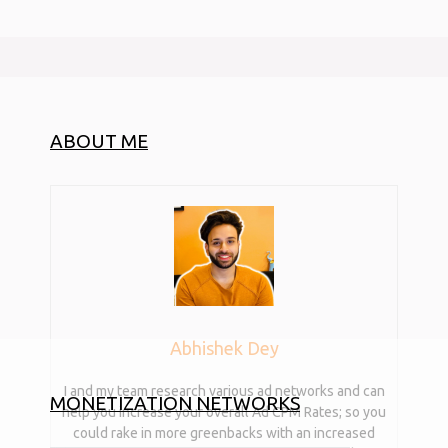
ABOUT ME
Abhishek Dey
I and my team research various ad networks and can
MONETIZATION NETWORKS
help you increase your overall Ad CPM Rates; so you
could rake in more greenbacks with an increased