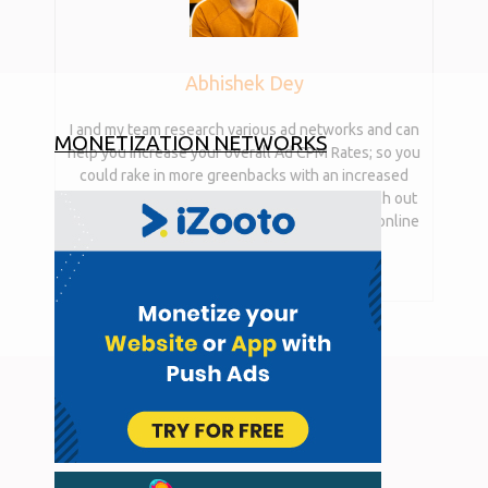
Abhishek Dey
I and my team research various ad networks and can
MONETIZATION NETWORKS
help you increase your overall Ad CPM Rates; so you
could rake in more greenbacks with an increased
website revenue. I am just a mail away, so reach out
to me if you want to tap into the power of the online
publishing business with me. mail:
abhishek.dey@digimyx.com