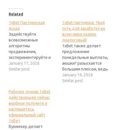
Related
1xBet Партнерская
1xBet партнерка: Твой
Аська
путь для заработку во
Задействуйте
всем мире казино
всевозможные
диалоговый!
алгоритмы
1xBet также делает
продвижения,
предложение
экспериментируйте и
понедельные выплаты,
отслеживайте итоги. Не
January 17, 2026
аюшки? разыскается
забывайте, аюшки? ваше
Similar post
большим плюсом, ведь
премия из полы в полу
вы можете оперативно
January 19, 2026
может зависеть от
получать семейные
Similar post
количества
заработанные средства.
Рабочее лучник 1xBet
привлеченных
Образцы счастливого
действующее сейчас
инвесторов вдобавок их
сотрудничества бог
вербное получите и
энергичности получите
велел увидеть везде в
распишитесь
и распишитесь
глобальной сети
официальный сайт
дебаркадеру 1xBet.
интернет, в каком месте
1хБет
Букмекерская
вебмастера а еще
Букмекер делает
администрация
блогеры зарабатывают,