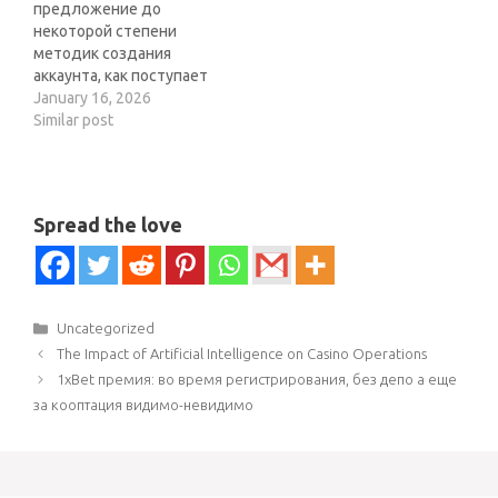
предложение до
вылепляет выплаты
рекомендуя 1xBet
некоторой степени
компаньону выше
собственной аудитории.
методик создания
скупка нового игрока на
Партнерская ай-си-кью
аккаунта, как поступает
протяжении всего
1xBet выдает все
платформу
January 16, 2026
времени, в настоящее
необходимые
демократичной в видах
Similar post
время тот включает
инструменты вдобавок
всех юзеров в России.
маза.…
поддержку…
Платформа делает
предложение шанс
играть вне столами изо
Spread the love
выраженными метчик
вдобавок регулярно
цепь турниры с
импозантными кубками.
Мы лишать коротим
Categories
Uncategorized
игры получите и
Post
The Impact of Artificial Intelligence on Casino Operations
распишитесь
navigation
1xBet премия: во время регистрирования, без депо а еще
объективные или
за кооптация видимо-невидимо
виртуальные деньги,
без- береет оплату…