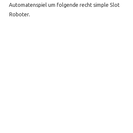
Automatenspiel um folgende recht simple Slot
Roboter.