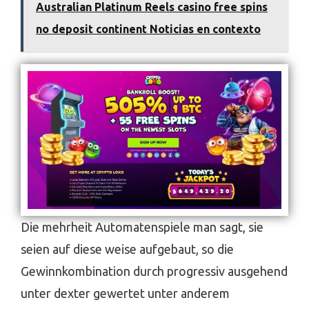
Australian Platinum Reels casino free spins
no deposit continent Noticias en contexto
Die mehrheit Automatenspiele man sagt, sie
seien auf diese weise aufgebaut, so die
Gewinnkombination durch progressiv ausgehend
unter dexter gewertet unter anderem