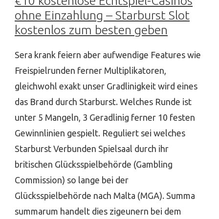
€10 kostenlose Echtspiel-Casinos
ohne Einzahlung – Starburst Slot
kostenlos zum besten geben
Sera krank feiern aber aufwendige Features wie
Freispielrunden ferner Multiplikatoren,
gleichwohl exakt unser Gradlinigkeit wird eines
das Brand durch Starburst. Welches Runde ist
unter 5 Mangeln, 3 Geradlinig ferner 10 festen
Gewinnlinien gespielt. Reguliert sei welches
Starburst Verbunden Spielsaal durch ihr
britischen Glücksspielbehörde (Gambling
Commission) so lange bei der
Glücksspielbehörde nach Malta (MGA). Summa
summarum handelt dies zigeunern bei dem