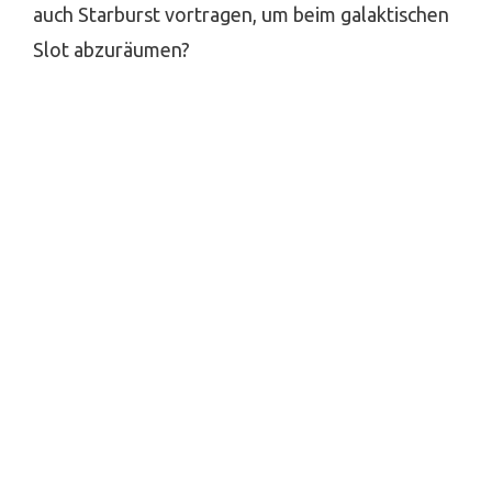
auch Starburst vortragen, um beim galaktischen
Slot abzuräumen?