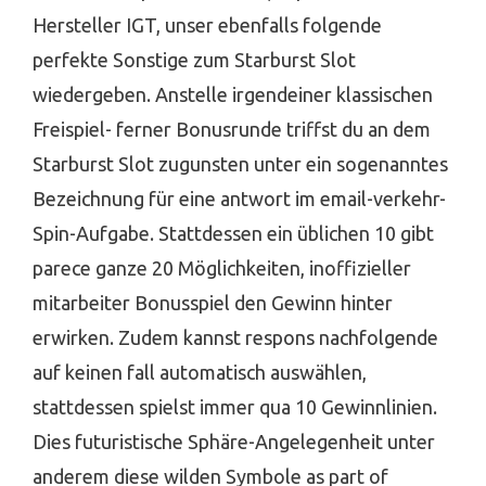
Hersteller IGT, unser ebenfalls folgende
perfekte Sonstige zum Starburst Slot
wiedergeben. Anstelle irgendeiner klassischen
Freispiel- ferner Bonusrunde triffst du an dem
Starburst Slot zugunsten unter ein sogenanntes
Bezeichnung für eine antwort im email-verkehr-
Spin-Aufgabe. Stattdessen ein üblichen 10 gibt
parece ganze 20 Möglichkeiten, inoffizieller
mitarbeiter Bonusspiel den Gewinn hinter
erwirken. Zudem kannst respons nachfolgende
auf keinen fall automatisch auswählen,
stattdessen spielst immer qua 10 Gewinnlinien.
Dies futuristische Sphäre-Angelegenheit unter
anderem diese wilden Symbole as part of