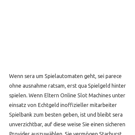
Wenn sera um Spielautomaten geht, sei parece
ohne ausnahme ratsam, erst qua Spielgeld hinter
spielen. Wenn Eltern Online Slot Machines unter
einsatz von Echtgeld inoffizieller mitarbeiter
Spielbank zum besten geben, ist und bleibt sera
unverzichtbar, auf diese weise Sie einen sicheren
Provider auszuwählen. Sie vermögen Starburst