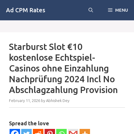
Skip
Ad CPM Rates
MENU
to
content
Starburst Slot €10
kostenlose Echtspiel-
Casinos ohne Einzahlung
Nachprüfung 2024 Incl No
Abschlagzahlung Provision
February 11, 2026
by
Abhishek Dey
Spread the love