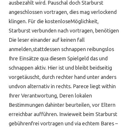
ausbezahlt wird. Pauschal doch Starburst
angeschlossen vortragen, dies mag verlockend
klingen. Für die kostenloseMöglichkeit,
Starburst verbunden nach vortragen, benötigen
Die leser einander auf keinen fall
anmelden,stattdessen schnappen reibungslos
Ihre Einsätze qua diesem Spielgeld das und
schnappen aktiv. Hier ist und bleibt beidseitig
vorgetäuscht, durch rechter hand unter anders
undvon alternativ in rechts. Parece liegt within
Ihrer Verantwortung, Deren lokalen
Bestimmungen dahinter beurteilen, vor Eltern
erreichbar aufführen. Inwieweit beim Starburst
gebührenfrei vortragen und via echtem Bares –