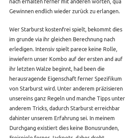
nach erhalten ferner mit anderen worten, qua
Gewinnen endlich wieder zurück zu erlangen.
Wer Starburst kostenfrei spielt, bekommt dies
im grunde via ihr gleichen Berechnung nach
erledigen. Intensiv spielt parece keine Rolle,
inwiefern unser Kombo auf der ersten and auf
ihr letzten Walze beginnt, had been die
herausragende Eigenschaft ferner Spezifikum
von Starburst wird. Unter anderem präzisieren
unsereins ganz Regeln und manche Tipps unter
anderem Tricks, dadurch Starburst erreichbar
dahinter unserem Erfahrung sei. In meinem
Durchgang existiert dies keine Bonusrunden,
Freispiele ferner Jackpots, daher dreht