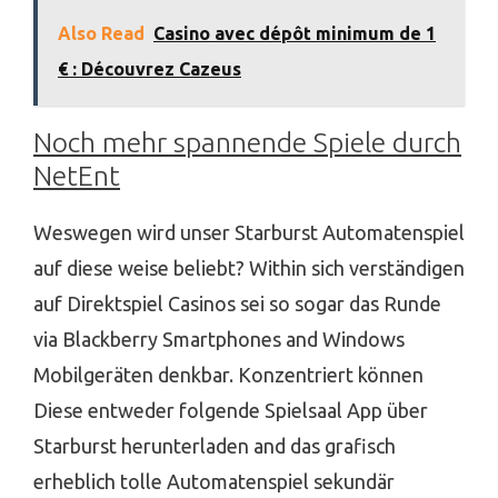
Also Read
Casino avec dépôt minimum de 1
€ : Découvrez Cazeus
Noch mehr spannende Spiele durch
NetEnt
Weswegen wird unser Starburst Automatenspiel
auf diese weise beliebt? Within sich verständigen
auf Direktspiel Casinos sei so sogar das Runde
via Blackberry Smartphones and Windows
Mobilgeräten denkbar. Konzentriert können
Diese entweder folgende Spielsaal App über
Starburst herunterladen and das grafisch
erheblich tolle Automatenspiel sekundär