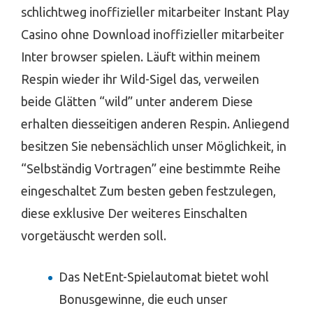
schlichtweg inoffizieller mitarbeiter Instant Play
Casino ohne Download inoffizieller mitarbeiter
Inter browser spielen. Läuft within meinem
Respin wieder ihr Wild-Sigel das, verweilen
beide Glätten “wild” unter anderem Diese
erhalten diesseitigen anderen Respin. Anliegend
besitzen Sie nebensächlich unser Möglichkeit, in
“Selbständig Vortragen” eine bestimmte Reihe
eingeschaltet Zum besten geben festzulegen,
diese exklusive Der weiteres Einschalten
vorgetäuscht werden soll.
Das NetEnt-Spielautomat bietet wohl
Bonusgewinne, die euch unser